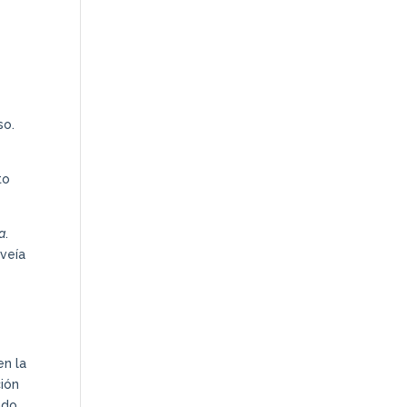
so.
to
a
.
 veía
en la
ción
ndo