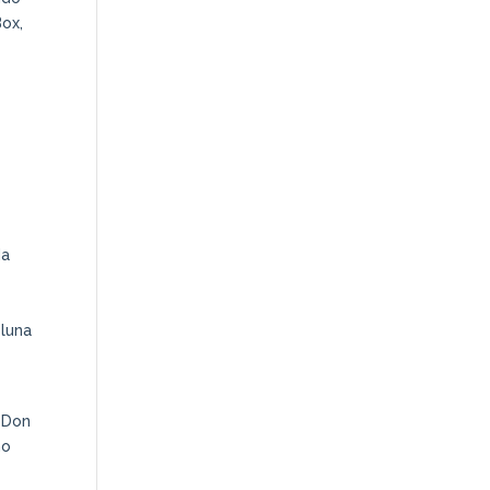
Box,
da
 luna
e Don
no