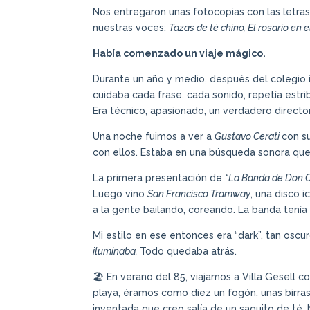
Nos entregaron unas fotocopias con las letr
nuestras voces:
Tazas de té chino, El rosario en
Había comenzado un viaje mágico.
Durante un año y medio, después del colegio
cuidaba cada frase, cada sonido, repetía estrib
Era técnico, apasionado, un verdadero directo
Una noche fuimos a ver a
Gustavo Cerati
con s
con ellos. Estaba en una búsqueda sonora que 
La primera presentación de
“La Banda de Don C
Luego vino
San Francisco Tramway
, una disco 
a la gente bailando, coreando. La banda tení
Mi estilo en ese entonces era “dark”, tan osc
iluminaba.
Todo quedaba atrás.
🏖️ En verano del 85, viajamos a Villa Gesell
playa, éramos como diez un fogón, unas birras
inventada que creo salía de un saquito de té