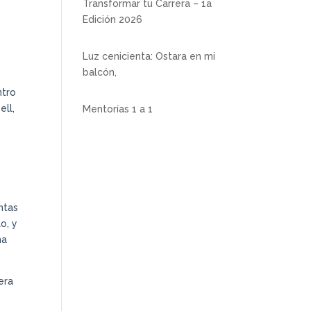
Transformar tu Carrera – 1a
Edición 2026
Luz cenicienta: Ostara en mi
balcón,
ntro
ell,
Mentorías 1 a 1
ntas
o, y
ma
era