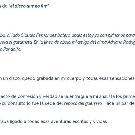
a de
“el disco que no fue”
rriba, al lado Claudio Fernandez batero, abajo estoy yo con pirinchos par
rela el gutarrista. En la línea de abajo, mi amiga del alma Adriana Rodr
o Pandolfo.
n un disco, quedó grabada en mi cuerpo y todas esas sensaciones
cto de confesión y verdad se la entregué a mi analista los prim
e su consultorio fue la sede del
reposo del guerrero.
Hace un par de
aba ligado a todas esas aventuras escritas y vividas.