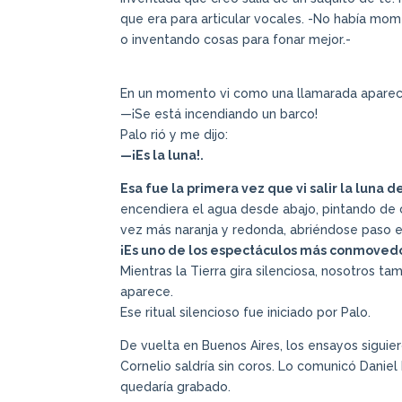
que era para articular vocales. -No había mom
o inventando cosas para fonar mejor.-
En un momento vi como una llamarada aparece
—¡Se está incendiando un barco!
Palo rió y me dijo:
—¡Es la luna!.
Esa fue la primera vez que vi salir la luna d
encendiera el agua desde abajo, pintando de 
vez más naranja y redonda, abriéndose paso en
¡Es uno de los espectáculos más conmovedo
Mientras la Tierra gira silenciosa, nosotros ta
aparece.
Ese ritual silencioso fue iniciado por Palo.
De vuelta en Buenos Aires, los ensayos siguier
Cornelio saldría sin coros. Lo comunicó Danie
quedaría grabado.