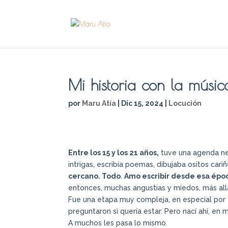
Mi historia con la músi
por
Maru Atía
|
Dic 15, 2024
|
Locución
Entre los 15 y los 21 años,
tuve una agenda neg
intrigas, escribía poemas, dibujaba ositos cari
cercano. Todo
.
Amo escribir desde esa épo
entonces, muchas angustias y miedos, más al
Fue una etapa muy compleja, en especial por 
preguntaron si quería estar. Pero nací ahí, en 
A muchos les pasa lo mismo.