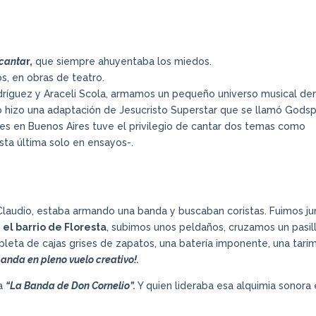
 canta
r,
que siempre ahuyentaba los miedos.
s, en obras de teatro.
dríguez y Araceli Scola, armamos un pequeño universo musical de
gio hizo una adaptación de Jesucristo Superstar que se llamó Godsp
iones en Buenos Aires tuve el privilegio de cantar dos temas como
sta última solo en ensayos-.
Claudio, estaba armando una banda y buscaban coristas. Fuimos ju
 el barrio de Floresta
, subimos unos peldaños, cruzamos un pasill
repleta de cajas grises de zapatos, una batería imponente, una tari
banda en pleno vuelo creativo!.
ra
“La Banda de Don Cornelio”.
Y quien lideraba esa alquimia sonora 