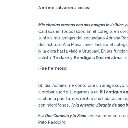
A mi me salvaron 2 cosas:
Mis charlas eternas con mis amigos invisibles y
Cantaba en todos lados. En el colegio, en coro
Junto a mis amigas del secundario Adriana Ro
del Instituto Ana María Janer. Incluso el cole
¡y la obra hasta viajó a Uruguay!. En las func
solista:
Te daré
y
Bendiga a Dios mi alma –
e
¡Fue hermoso!
Un día, Adriana me contó que un amigo suyo, 
a probar suerte. Llegamos a un
PH antiguo en
al abrir la puerta, nos recibió una habitación 
con micrófonos…
¡y la energía vibrante de una 
Era
Don Cornelio y la Zona,
en ese momento e
Palo Pandolfo.