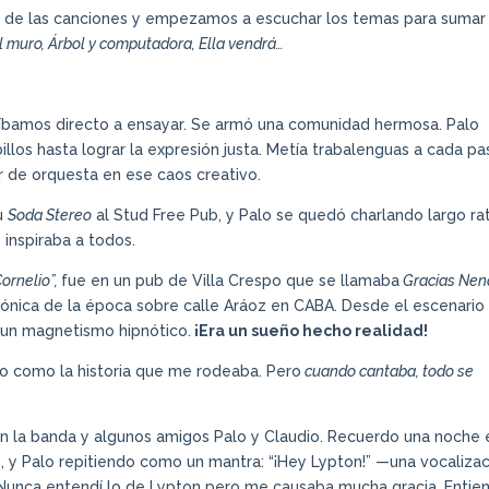
as de las canciones y empezamos a escuchar los temas para sumar
 el muro, Árbol y computadora, Ella vendrá…
 íbamos directo a ensayar. Se armó una comunidad hermosa. Palo
illos hasta lograr la expresión justa. Metía trabalenguas a cada pa
r de orquesta en ese caos creativo.
u
Soda Stereo
al Stud Free Pub, y Palo se quedó charlando largo ra
inspiraba a todos.
ornelio”,
fue en un pub de Villa Crespo que se llamaba
Gracias Nen
icónica de la época sobre calle Aráoz en CABA. Desde el escenario
a un magnetismo hipnótico.
¡Era un sueño hecho realidad!
uro como la historia que me rodeaba. Pero
cuando cantaba, todo se
 con la banda y algunos amigos Palo y Claudio. Recuerdo una noche 
, y Palo repitiendo como un mantra: “¡Hey Lypton!” —una vocaliza
. Nunca entendí lo de Lypton pero me causaba mucha gracia. Entie