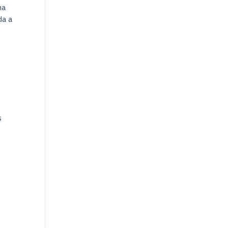
ma
da a
s